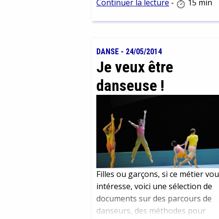
Continuer la lecture
-
15 min
célébrée sa mémoire, sa contribu
dans le monde de la pédagogie e
aussi importante que celles de M
Montessori, Célestin Freinet, et l
DANSE
-
24/05/2014
autres grands pédagogues qui,
Je veux être
comme lui, s’inscrivent dans la li
de la pédagogie active et de l’Ecol
danseuse !
nouvelle. Il est en particulier un
précurseur de la défense des droi
de l’enfant.
Filles ou garçons, si ce métier vo
intéresse, voici une sélection de
documents sur des parcours de
danseurs, des méthodes pour