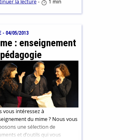
inuer la lecture
-
1 min
çais, histoire-géo, et tout ce
n peut entendre en classe de 4è
è.
E
-
04/05/2013
me : enseignement
 pédagogie
 vous intéressez à
nseignement du mime ? Nous vous
osons une sélection de
ments et d’outils qui vous