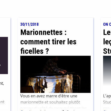
30/11/2018
ON 
Marionnettes :
Le
comment tirer les
le
ficelles ?
St
nt,
Vous en avez marre d'être une
L'ap
ent
marionnette et souhaitez plutôt
Stud
passer du côté de ceux qui tirent les
rap 