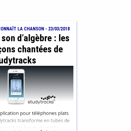
CONNAÎT LA CHANSON
-
23/03/2018
 son d’algèbre : les
çons chantées de
udytracks
plication pour téléphones plats
ytracks transforme en tubes de
et r'n'b les leçons de maths,