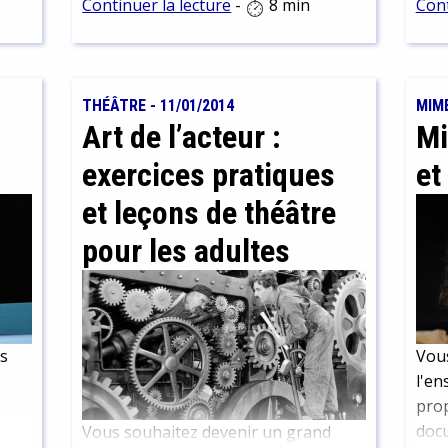
Continuer la lecture
-
8 min
Cont
tion
ficelles ? Première chose à faire :
fran
st
construire votre marionnette.
qu'o
aria
et 3
es
THÉÂTRE
-
11/01/2014
MIM
Art de l’acteur :
Mi
gnée
e
exercices pratiques
et
et leçons de théâtre
ts
pour les adultes
us
Vous
l'e
prop
docu
Vous souhaitez devenir un grand