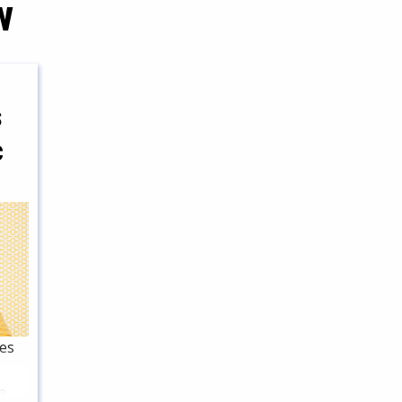
w
s
c
mes
e