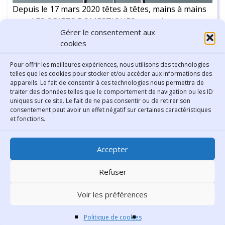
Depuis le 17 mars 2020 têtes à têtes, mains à mains
avec LES OBJETS DOMESTIQUES sont plus
Gérer le consentement aux
fréquents. Nous les côtoyons, regardons, utilisons,
cookies
fatiguons intensément, plus ou moins voire pas du
tout. Certains intègrent ou quittent nos placards et
Continuer la lecture
-
5 min
Pour offrir les meilleures expériences, nous utilisons des technologies
vitrines, s’affichent telles, sinon des œuvres d’art, des
telles que les cookies pour stocker et/ou accéder aux informations des
appareils. Le fait de consentir à ces technologies nous permettra de
curiosités vertueuses. Une intimité toute particulière
traiter des données telles que le comportement de navigation ou les ID
peut se tisser (si nous les avions oubliés, négligés)
uniques sur ce site. Le fait de ne pas consentir ou de retirer son
ou se rejoue tout simplement, du BALLET DE
consentement peut avoir un effet négatif sur certaines caractéristiques
Contact
et fonctions.
L’USAGE à celui de la CONTEMPLATION. Ainsi, le
temps pris, pour poser nos regards sur les choses
Bibliothèque municipale de
tout près de nous, participe au développement d’une
Accepter
Lyon
imagination confinée mais LIBRE.
30 Boulevard Vivier-Merle
Refuser
69431 Lyon Cedex 03
Voir les préférences
Téléphone
04 78 62 18 00
Contacter le comité éditorial
Politique de cookies