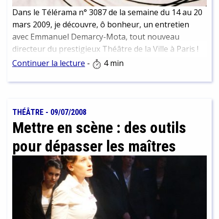
Dans le Télérama n° 3087 de la semaine du 14 au 20
mars 2009, je découvre, ô bonheur, un entretien
avec Emmanuel Demarcy-Mota, tout nouveau
directeur du prestigieux Théâtre de la Ville à Paris !
Je suis une grande admiratrice des mises en scène
Continuer la lecture
-
4 min
magiques de Demarcy-Mota, alors bien sûr, je me
devais de vous en parler.
THÉÂTRE
-
09/07/2008
Mettre en scène : des outils
pour dépasser les maîtres