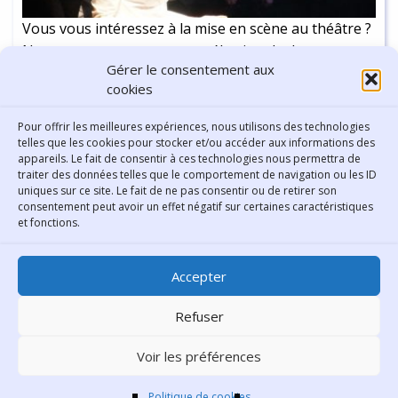
Vous vous intéressez à la mise en scène au théâtre ?
Nous vous proposons une sélection de documents
Gérer le consentement aux
et autres outils qui vous permettront d’accéder à
cookies
toute l’information que vous recherchez :
Continuer la lecture
-
7 min
Pour offrir les meilleures expériences, nous utilisons des technologies
telles que les cookies pour stocker et/ou accéder aux informations des
appareils. Le fait de consentir à ces technologies nous permettra de
traiter des données telles que le comportement de navigation ou les ID
uniques sur ce site. Le fait de ne pas consentir ou de retirer son
consentement peut avoir un effet négatif sur certaines caractéristiques
Contact
et fonctions.
Bibliothèque municipale de
Accepter
Lyon
30 Boulevard Vivier-Merle
Refuser
69431 Lyon Cedex 03
Voir les préférences
Téléphone
04 78 62 18 00
Contacter le comité éditorial
Politique de cookies