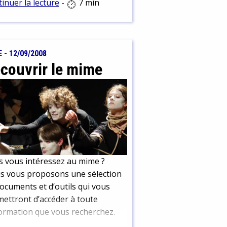
inuer la lecture
-
7 min
pression sont l'attitude, le geste
a mimique.
E
-
12/09/2008
couvrir le mime
 vous intéressez au mime ?
s vous proposons une sélection
ocuments et d’outils qui vous
ettront d’accéder à toute
formation que vous recherchez.