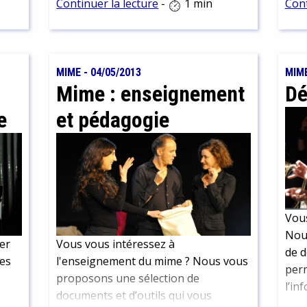
voici quelques annuaires, des sites
Continuer la lecture
-
1 min
Cont
d'ex
ressources et des articles pour vous
et l
guider.
MIME
-
04/05/2013
MIM
Mime : enseignement
Dé
e
et pédagogie
Vous
Nou
er
Vous vous intéressez à
de d
les
l'enseignement du mime ? Nous vous
perm
proposons une sélection de
l’in
documents et d’outils qui vous