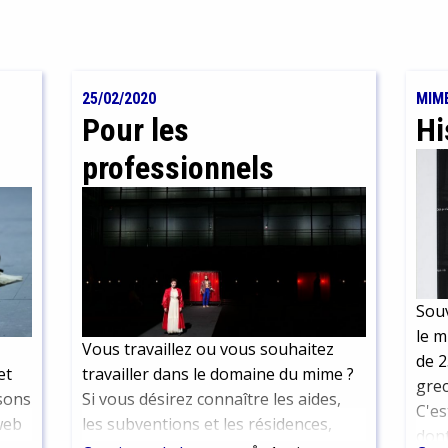
25/02/2020
MIM
Pour les
Hi
professionnels
Souv
le m
Vous travaillez ou vous souhaitez
de 2
et
travailler dans le domaine du mime ?
grec
sons
Si vous désirez connaître les aides,
C'es
 web
les subventions et les résidences,
dont