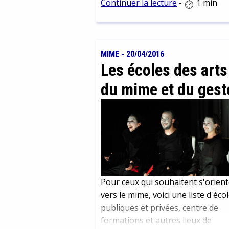
qui vous permettront d’accéder à
Continuer la lecture
-
1 min
toute l’information que vous
recherchez :
MIME
-
20/04/2016
Les écoles des arts
du mime et du gest
Pour ceux qui souhaitent s'orient
vers le mime, voici une liste d'éco
publiques et privées, centre de
formations et autres lieux de