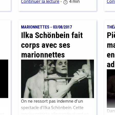
, qui
de B
Continuer la lecture
-
4 min
Cont
dans les coulisses...
conn
Arni
spec
f,
Nouv
MARIONNETTES
-
03/08/2017
THÉ
ce !
com
Ilka Schönbein fait
Pi
théâ
corps avec ses
ma
tout
chac
marionnettes
en
ad
On ne ressort pas indemne d'un
spectacle d'Ilka Schönbein. Cette
Dans
les
marionnettiste allemande vivant en