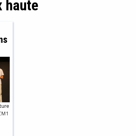
x haute
ns
cture
 CM1