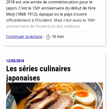
2018 est une année de commémoration pour le
Japon. C’est le 150ᵉ anniversaire du début de l’ère
Meiji (1868-1912), époque où le pays s’ouvre
officiellement à l’Occident. Mais c’est aussi le 160ᵉ
anniversaire de l’ouverture des relations
diplomatiques avec la France, le 9 octobre 1858.
Continuer la lecture
-
10 min
L’occasion d’un ensemble de manifestations en
France sous le nom de Japonismes 2018. Et l’occasion
dans cet article d’interroger le regard occidental sur
le Japon.
12/03/2018
Les séries culinaires
japonaises