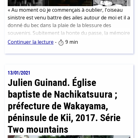
« Au moment où je commençais à oublier, l'oiseau
sinistre est venu battre des ailes autour de moi et il a
donné du bec dans la plaie de la blessure des
souvenirs. Subitement la honte du passe, la mémoire
de mes fautes ont surgi devant mes yeux. En proie à
Continuer la lecture
-
9 min
une frayeur qui me donnait envie de crier, je ne
pouvais plus rester en place. - On va boire ? lui dis-je
» (La déchéance d’un homme, Osamu Dazai)
13/01/2021
Julien Guinand. Église
baptiste de Nachikatsuura ;
préfecture de Wakayama,
péninsule de Kii, 2017. Série
Two mountains