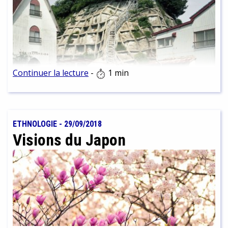
Continuer la lecture
-
1 min
"[…]représenter les forces revient à inventer l'image
de ce qui s'éprouve sans se voir" Michel Poivert
ETHNOLOGIE
-
29/09/2018
Visions du Japon