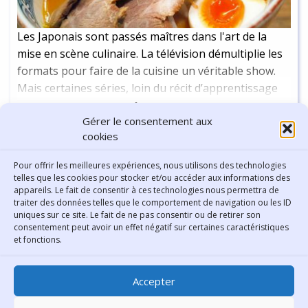
Les Japonais sont passés maîtres dans l'art de la
mise en scène culinaire. La télévision démultiplie les
formats pour faire de la cuisine un véritable show.
Mais certaines séries, loin du récit d’apprentissage
ou de la compétition, nous plongent dans le plaisir
Continuer la lecture
-
4 min
Gérer le consentement aux
du quotidien.
cookies
Pour offrir les meilleures expériences, nous utilisons des technologies
Afficher plus
telles que les cookies pour stocker et/ou accéder aux informations des
appareils. Le fait de consentir à ces technologies nous permettra de
traiter des données telles que le comportement de navigation ou les ID
uniques sur ce site. Le fait de ne pas consentir ou de retirer son
consentement peut avoir un effet négatif sur certaines caractéristiques
Contact
et fonctions.
Bibliothèque municipale de
Accepter
Lyon