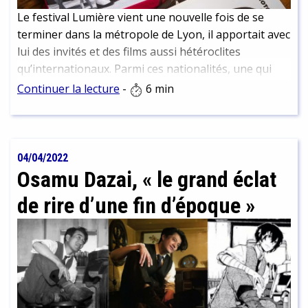
Le festival Lumière vient une nouvelle fois de se
terminer dans la métropole de Lyon, il apportait avec
lui des invités et des films aussi hétéroclites
qu’internationaux. Parmi ces nationalités, une qui
revient chaque année, comme poussée par le vent
Continuer la lecture
-
6 min
mystérieux du 7ème art : le Japon. Une occasion pour
se pencher sur nos collections de musiques de films
japonais !
04/04/2022
Osamu Dazai, « le grand éclat
de rire d’une fin d’époque »