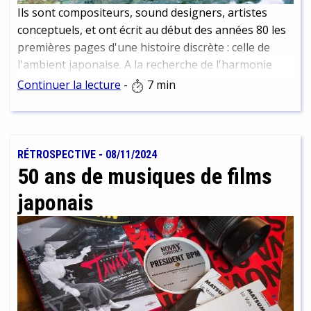
Ils sont compositeurs, sound designers, artistes
conceptuels, et ont écrit au début des années 80 les
premières pages d'une histoire discrète : celle de
l'ambient japonaise. A la recherche de l'harmonie
entre frénésie industrielle et nature apaisante.
Continuer la lecture
-
7 min
RÉTROSPECTIVE
-
08/11/2024
50 ans de musiques de films
japonais