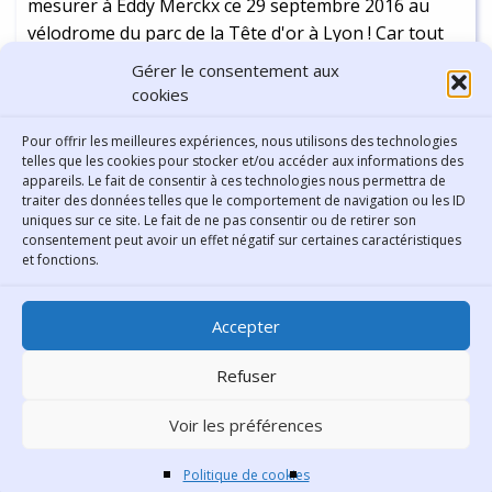
mesurer à Eddy Merckx ce 29 septembre 2016 au
vélodrome du parc de la Tête d'or à Lyon ! Car tout
comme son compatriote belge dont c'était le surnom
Gérer le consentement aux
sur les courses cyclistes dans les années 70, l'artiste
cookies
multidisciplinaire est un "cannibale"...
Continuer la lecture
-
5 min
Pour offrir les meilleures expériences, nous utilisons des technologies
telles que les cookies pour stocker et/ou accéder aux informations des
appareils. Le fait de consentir à ces technologies nous permettra de
traiter des données telles que le comportement de navigation ou les ID
uniques sur ce site. Le fait de ne pas consentir ou de retirer son
consentement peut avoir un effet négatif sur certaines caractéristiques
Contact
et fonctions.
Bibliothèque municipale de
Accepter
Lyon
30 Boulevard Vivier-Merle
Refuser
69431 Lyon Cedex 03
Voir les préférences
Téléphone
04 78 62 18 00
Contacter le comité éditorial
Politique de cookies