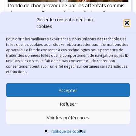
L’onde de choc provoquée par les attentats commis
récemment en France peine à se dissiper. Ces actes
Gérer le consentement aux
nous laissent dans un état de sidération d’autant
cookies
plus fort que nous pressentons bien, même
confusément, que le problème est plus profond que
Continuer la lecture
-
6 min
Pour offrir les meilleures expériences, nous utilisons des technologies
DAESH, ce califat, surgi des sables, en quelques
telles que les cookies pour stocker et/ou accéder aux informations des
appareils. Le fait de consentir à ces technologies nous permettra de
jours, durant l’été 2014, et ne saurait se résoudre
traiter des données telles que le comportement de navigation ou les ID
par des frappes, même chirurgicales, en Syrie.
uniques sur ce site. Le fait de ne pas consentir ou de retirer son
consentement peut avoir un effet négatif sur certaines caractéristiques
Contact
et fonctions.
Bibliothèque municipale de
Accepter
Lyon
30 Boulevard Vivier-Merle
Refuser
69431 Lyon Cedex 03
Voir les préférences
Téléphone
04 78 62 18 00
Contacter le comité éditorial
Politique de cookies