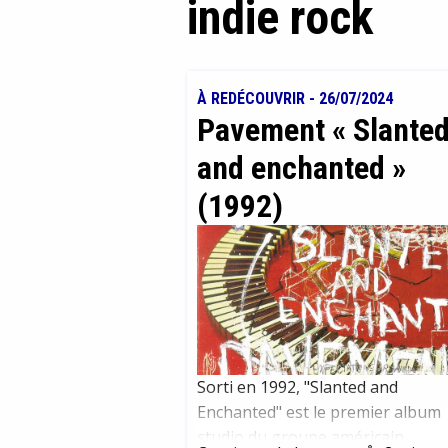
indie rock
À REDÉCOUVRIR
-
26/07/2024
Pavement « Slante
and enchanted »
(1992)
Sorti en 1992, "Slanted and
Enchanted" est le premier album
studio du groupe américain