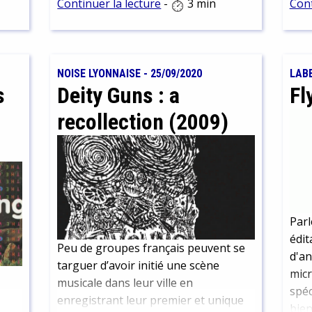
Continuer la lecture
-
3 min
Cont
est phénoménalement proche de
Pat 
dant
l’effacement.
disp
octo
tout
NOISE LYONNAISE
-
25/09/2020
LAB
s
Deity Guns : a
Fl
recollection (2009)
Parl
édit
Peu de groupes français peuvent se
d'an
targuer d’avoir initié une scène
micr
musicale dans leur ville en
spéc
enregistrant leur premier et unique
bien