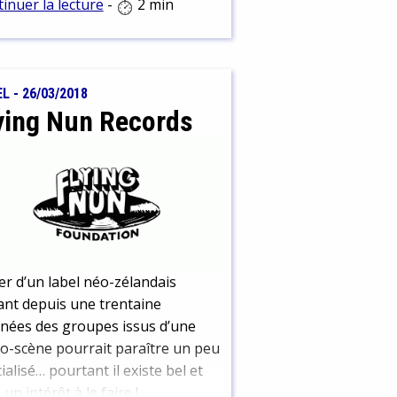
inuer la lecture
-
2 min
Fish, alias The Jazz Butcher,
aru il y a tout juste un an, le 5
bre 2021.
EL
-
26/03/2018
ying Nun Records
er d’un label néo-zélandais
ant depuis une trentaine
nées des groupes issus d’une
o-scène pourrait paraître un peu
ialisé… pourtant il existe bel et
 un intérêt à le faire !