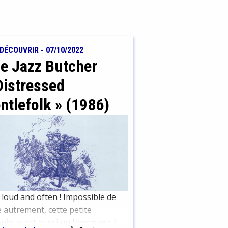
EDÉCOUVRIR
-
07/10/2022
e Jazz Butcher
Distressed
ntlefolk » (1986)
 loud and often ! Impossible de
e autrement, cette petite
onique est aussi un hommage à