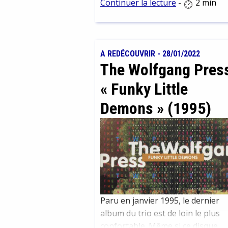
Continuer la lecture
-
2 min
Pavement. Considéré comme une
pierre angulaire du rock indépen
des années 90, cet album a su
capturer l'essence d'une époque 
A REDÉCOUVRIR
-
28/01/2022
en influençant une multitude de
The Wolfgang Pres
groupes qui ont suivi.
« Funky Little
Demons » (1995)
Paru en janvier 1995, le dernier
album du trio est de loin le plus
confortable. Même si ce disque