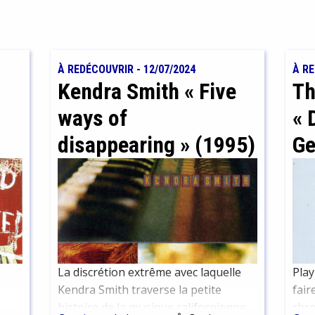
À REDÉCOUVRIR
-
12/07/2024
À R
d
Kendra Smith « Five
Th
ways of
« 
disappearing » (1995)
Ge
La discrétion extrême avec laquelle
Play
Kendra Smith traverse la petite
fair
histoire de la musique californienne
chr