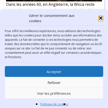
Dans les années 60, en Angleterre, la Wicca reste
encore largement cantonnée aux cercles ésotériques
Gérer le consentement aux
et néo païens. Mais au cours de la décennie suivante,
cookies
dans le bouillonnement social et intellectuel qui agite
la société américaine, elle va rencontrer, dans les
Continuer la lecture
-
14 min
Pour offrir les meilleures expériences, nous utilisons des technologies
cercles féministes notamment, un terrain de
telles que les cookies pour stocker et/ou accéder aux informations des
appareils. Le fait de consentir à ces technologies nous permettra de
développement très favorable. Ses adeptes
traiter des données telles que le comportement de navigation ou les ID
marqueront de leur empreinte la pensée féministe
uniques sur ce site. Le fait de ne pas consentir ou de retirer son
américaine, qui modifiera en retour profondément le
consentement peut avoir un effet négatif sur certaines caractéristiques
Contact
et fonctions.
mouvement.
Bibliothèque municipale de
Accepter
Lyon
30 Boulevard Vivier-Merle
Refuser
69431 Lyon Cedex 03
Voir les préférences
Téléphone
04 78 62 18 00
Contacter le comité éditorial
Politique de cookies