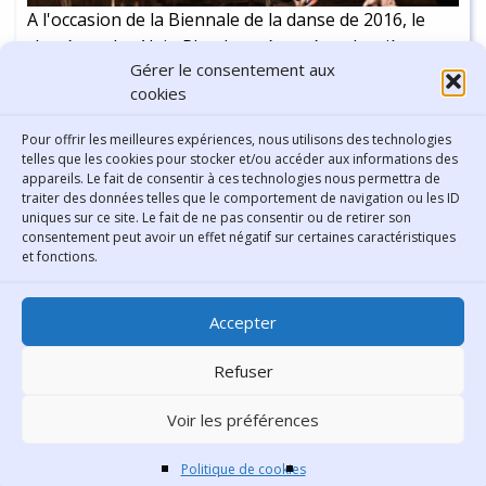
A l'occasion de la Biennale de la danse de 2016, le
chorégraphe Alain Platel a présenté sa dernière
Gérer le consentement aux
création, "Nicht Schlafen", à la Maison de la danse à
cookies
Lyon. Un groupe d’hommes et une femme sont
réunis autour de cadavres de chevaux dans un clair-
Continuer la lecture
-
4 min
Pour offrir les meilleures expériences, nous utilisons des technologies
obscur proche du Caravage. Alain Platel offre dans
telles que les cookies pour stocker et/ou accéder aux informations des
appareils. Le fait de consentir à ces technologies nous permettra de
ses créations une danse réinventée, qui mêle
traiter des données telles que le comportement de navigation ou les ID
théâtre, mouvement, musique et chant... Il convoque
uniques sur ce site. Le fait de ne pas consentir ou de retirer son
sur le plateau les paumés, les éclopés, pour les faire
consentement peut avoir un effet négatif sur certaines caractéristiques
Contact
et fonctions.
danser, chanter, jouer une société où ils n'ont plus
de place. Le regard aiguisé du chorégraphe nous
Bibliothèque municipale de
donne à réfléchir sur une matière inépuisable :
Accepter
Lyon
l’humain.
30 Boulevard Vivier-Merle
Refuser
69431 Lyon Cedex 03
Voir les préférences
Téléphone
04 78 62 18 00
Contacter le comité éditorial
Politique de cookies