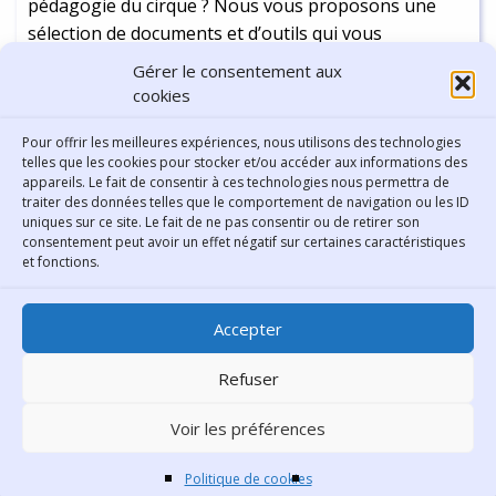
pédagogie du cirque ? Nous vous proposons une
sélection de documents et d’outils qui vous
permettront d’accéder à toute l’information que vous
Gérer le consentement aux
recherchez :
cookies
Continuer la lecture
-
2 min
Pour offrir les meilleures expériences, nous utilisons des technologies
telles que les cookies pour stocker et/ou accéder aux informations des
appareils. Le fait de consentir à ces technologies nous permettra de
traiter des données telles que le comportement de navigation ou les ID
uniques sur ce site. Le fait de ne pas consentir ou de retirer son
consentement peut avoir un effet négatif sur certaines caractéristiques
Contact
et fonctions.
Bibliothèque municipale de
Accepter
Lyon
30 Boulevard Vivier-Merle
Refuser
69431 Lyon Cedex 03
Voir les préférences
Téléphone
04 78 62 18 00
Contacter le comité éditorial
Politique de cookies