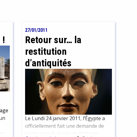
27/01/2011
 !
Retour sur… la
restitution
d’antiquités
éage
 un
Le Lundi 24 janvier 2011, l’Égypte a
officiellement fait une demande de
rs
restitution du buste de Néfertiti