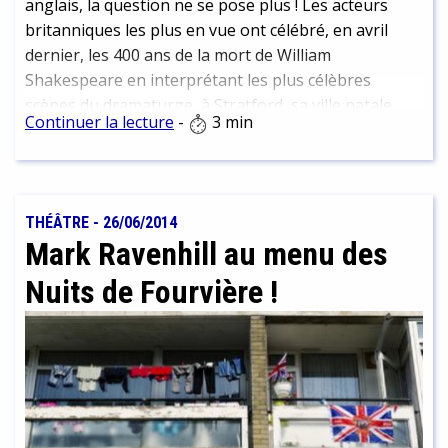
anglais, la question ne se pose plus ! Les acteurs
britanniques les plus en vue ont célébré, en avril
dernier, les 400 ans de la mort de William
Shakespeare en interprétant les plus célèbres
scènes du dramaturge, à Stratford, sa ville natale.
Continuer la lecture
-
3 min
Mais c'est le Prince Charles qui a prononcé la
fameuse phrase : "To be or not to be, that is the
question ! " Nous vous proposons une sélection de
livres, DVD et sites internet pour pour en savoir un
THÉÂTRE
-
26/06/2014
peu plus sur ce dramaturge de génie !
Mark Ravenhill au menu des
Nuits de Fourvière !