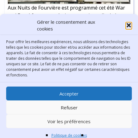
Aux Nuits de Fourvière est programmé cet été War
and Breakfast, une création exceptionnelle de Jean-
Gérer le consentement aux
Pierre Vincent sur des textes de Mark Ravenhill, avec
cookies
les étudiants de l’ENSATT. Mais qui est ce
dramadurge anglais ?
Continuer la lecture
-
3 min
Pour offrir les meilleures expériences, nous utilisons des technologies
telles que les cookies pour stocker et/ou accéder aux informations des
appareils. Le fait de consentir à ces technologies nous permettra de
traiter des données telles que le comportement de navigation ou les ID
uniques sur ce site. Le fait de ne pas consentir ou de retirer son
consentement peut avoir un effet négatif sur certaines caractéristiques
Contact
et fonctions.
Bibliothèque municipale de
Accepter
Lyon
30 Boulevard Vivier-Merle
Refuser
69431 Lyon Cedex 03
Voir les préférences
Téléphone
04 78 62 18 00
Contacter le comité éditorial
Politique de cookies