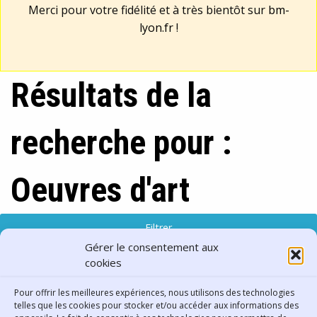
Merci pour votre fidélité et à très bientôt sur
bm-
lyon.fr
!
Résultats de la
recherche pour :
Oeuvres d'art
Filtrer
Gérer le consentement aux
cookies
0 résultat trouvés
Pour offrir les meilleures expériences, nous utilisons des technologies
Aucun résultat trouvé.
telles que les cookies pour stocker et/ou accéder aux informations des