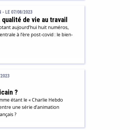
lande…) et surtout de nombreux
lupart de ces derniers publiés dans
N -
LE 07/08/2023
qualité de vie au travail
ptant aujourd’hui huit numéros,
trale à l’ère post-covid : le bien-
/2023
icain ?
mme étant le « Charlie Hebdo
entre une série d’animation
rançais ?