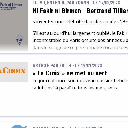
LU, VU, ENTENDU PAR YOANN - LE 17/02/2023
Ni Fakir ni Birman
-
Bertrand Tillie
s'inventer une célébrité dans les années 193
S’il est aujourd’hui largement oublié, le Faki
incontestable du Paris occulte des années 30
dans le sillage de ce personnage rocambolesqu
processus médiatique de fabrication d’une ve
sont douteux, sa compréhension de la mécan
ARTICLE PAR EDITH -
LE 19/01/2023
[…]
« La Croix » se met au vert
Le journal lance son nouveau dossier hebdom
solutions" à paraître tous les mercredis.