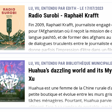
LU, VU, ENTENDU PAR EDITH - LE 17/07/2023
Radio Surobi
-
Raphaël Krafft
Fin 2009, Raphaël Krafft, journaliste engagé
pour l’Afghanistan où il reçoit la mission d
langue pashtô, et de former des afghans au
de dialogues truculents entre le journaliste 
donne parfois l’impression d’être dans un film
LU, VU, ENTENDU PAR BIBLIOTHÈQUE MUNICIPALE 
Huahua’s dazzling world and its M
Xu
Huahua est une femme de la Chine rurale d’au
petite boutique et évolue entre les murs gris
tâches ménagères. Pourtant, Huahua parvient
aliénant, face à sa caméra de portable, par la