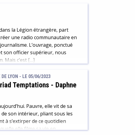
 dans la Légion étrangère, part
e créer une radio communautaire en
 journalisme. L’ouvrage, ponctué
et son officier supérieur, nous
. Mais c’est […]
DE LYON - LE 05/06/2023
yriad Temptations
-
Daphne
jourd’hui. Pauvre, elle vit de sa
 de son intérieur, pliant sous les
 à s’extirper de ce quotidien
quelle elle filme sa vie en