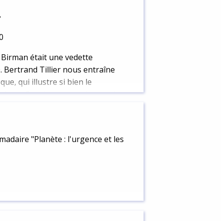
r
0
r Birman était une vedette
. Bertrand Tillier nous entraîne
e, qui illustre si bien le
dette. Car si ses pouvoirs occultes
ique médiatique est incontestable.
adaire "Planète : l'urgence et les