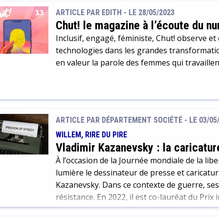
livestream sur le […]
ARTICLE PAR EDITH -
LE 28/05/2023
Chut! le magazine à l’écoute du n
Inclusif, engagé, féministe, Chut! observe et
technologies dans les grandes transformatio
en valeur la parole des femmes qui travaille
ARTICLE PAR DÉPARTEMENT SOCIÉTÉ -
LE 03/05
WILLEM, RIRE DU PIRE
Vladimir Kazanevsky : la caricatur
À l’occasion de la Journée mondiale de la lib
lumière le dessinateur de presse et caricatur
Kazanevsky. Dans ce contexte de guerre, ses 
résistance. En 2022, il est co-lauréat du Prix
remis par la Freedom Cartoonists Foundatio