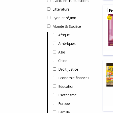
L'actu en 10 questions
Littérature
Lyon et région
Monde & Société
Afrique
Amériques
Asie
Chine
Droit justice
Economie finances
Education
Esoterisme
Europe
Famille