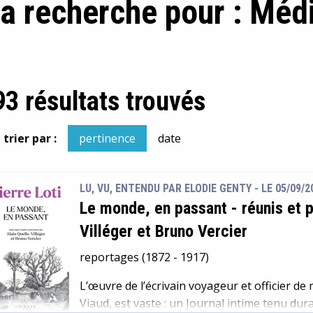
la recherche pour : Méd
93 résultats trouvés
trier par :
pertinence
date
LU, VU, ENTENDU PAR ELODIE GENTY - LE 05/09/2
Le monde, en passant
-
réunis et 
Villéger et Bruno Vercier
reportages (1872 - 1917)
L’œuvre de l’écrivain voyageur et officier de
Viaud, est vaste : un Journal intime tenu du