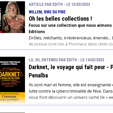
ARTICLE PAR EDITH -
LE 15/03/2023
WILLEM, RIRE DU PIRE
Oh les belles collections !
Focus sur une collection que nous aimons 
Editions
Drôles, méchants, irrévérencieux, énervés… 
de presse sont mis à l’honneur dans cette col
chacun à un ou une artiste.
LU, VU, ENTENDU PAR EDITH - LE 14/03/2023
Darknet, le voyage qui fait peur
-
P
Penalba
Ils sont mari et femme, elle est enseignante
lutte contre la cybercriminalité de Nice. Dans 
nous font découvrir un univers caché (le « web
accèdent via le navigateur Tor. Dans cet esp
quasiment absentes, se […]