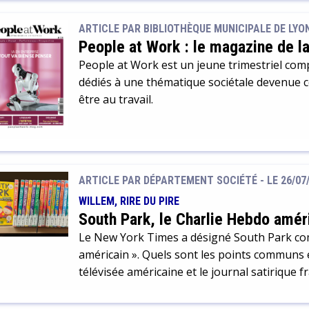
(Aziyadé, Le roman d’un spahi, Pêcheur d’Is
reportages matière à récits de voyages. La p
ARTICLE PAR BIBLIOTHÈQUE MUNICIPALE DE LYO
la presse de l’époque avec […]
People at Work : le magazine de la 
People at Work est un jeune trimestriel com
dédiés à une thématique sociétale devenue cen
être au travail.
ARTICLE PAR DÉPARTEMENT SOCIÉTÉ -
LE 26/07
WILLEM, RIRE DU PIRE
South Park, le Charlie Hebdo amér
Le New York Times a désigné South Park co
américain ». Quels sont les points communs 
télévisée américaine et le journal satirique f