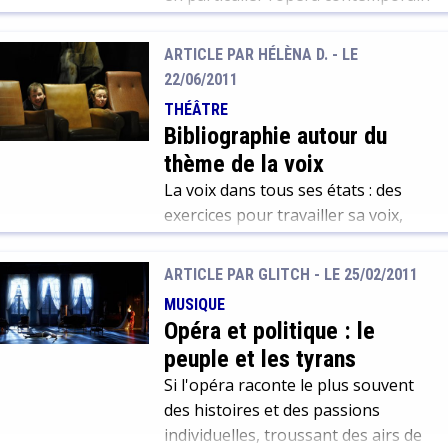
? Nous vous proposons une
sélection de documents et d’outils
ARTICLE PAR HÉLÈNA D. -
LE
qui vous permettront d’accéder à
22/06/2011
toute l’information que vous
THÉÂTRE
recherchez :
Bibliographie autour du
thème de la voix
La voix dans tous ses états : des
exercices pour travailler sa voix,
des études sur la voix, des livres
pour enfants et des voix de
ARTICLE PAR GLITCH -
LE 25/02/2011
chanteurs à découvrir !
MUSIQUE
Opéra et politique : le
peuple et les tyrans
Si l'opéra raconte le plus souvent
des histoires et des passions
individuelles, troussant des airs de