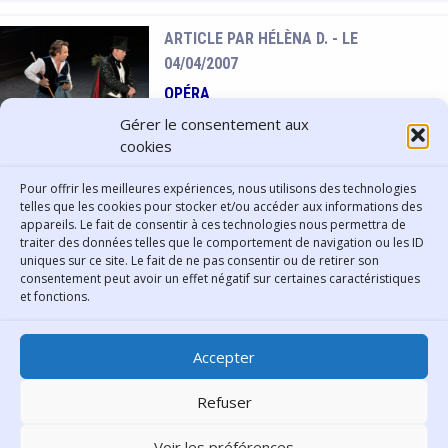
rien ou presque !?! Pas de panique,
nous vous proposons une
ARTICLE PAR HÉLÈNA D. -
LE
sélection de documents et d’outils
04/04/2007
qui vous permettront de mieux
OPÉRA
connaître cette discipline.
Roberto Alagna laisse le
Gérer le consentement aux
public sans voix…
cookies
Lors de la représentation de Verdi
Pour offrir les meilleures expériences, nous utilisons des technologies
à la Scala de Milan le 10 décembre
telles que les cookies pour stocker et/ou accéder aux informations des
2006, le célèbre ténor Roberto
appareils. Le fait de consentir à ces technologies nous permettra de
traiter des données telles que le comportement de navigation ou les ID
Alagna a quitté la scène au milieu
uniques sur ce site. Le fait de ne pas consentir ou de retirer son
du premier acte, après avoir été
consentement peut avoir un effet négatif sur certaines caractéristiques
Contact
accueilli par des huées.
et fonctions.
Bibliothèque municipale de
Accepter
Lyon
30 Boulevard Vivier-Merle
Refuser
69431 Lyon Cedex 03
Voir les préférences