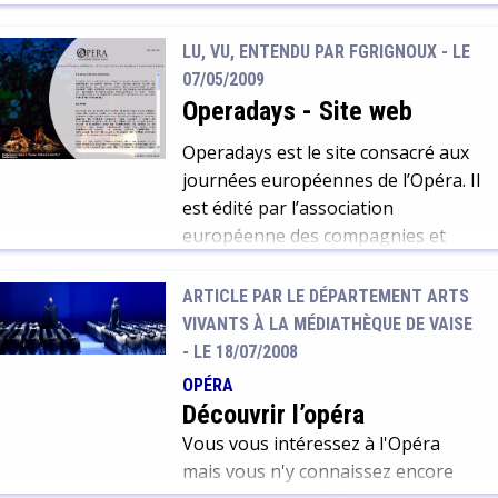
bravoure pour héros en plein
paroxysme, il arrive que dans le
LU, VU, ENTENDU PAR FGRIGNOUX - LE
prisme des ces destins singuliers,
07/05/2009
se fasse entendre par la voix du
Operadays
-
Site web
chœur cet autre personnage qu'est
« le peuple » lorsqu'il fait irruption
Operadays est le site consacré aux
dans l'Histoire bien ficelée des
journées européennes de l’Opéra. Il
puissants. Opprimé, gémissant
est édité par l’association
sous le joug du tyran, il prête alors
européenne des compagnies et
sa force et son souffle aux héros de
festivals d’opéra professionnels
l'avant-scène pour chanter de
Opera Europa et propose de
ARTICLE PAR LE DÉPARTEMENT ARTS
beaux lendemains et renverser un
nombreuses ressources pour
VIVANTS À LA MÉDIATHÈQUE DE VAISE
despote haï. Petite revue du
découvrir et approfondir les sujets
-
LE 18/07/2008
printemps des peuples à l'opéra...
liés à l’art lyrique. Ses rubriques « A
OPÉRA
propos d’Opéra » : pour définir les
Découvrir l’opéra
différentes caractéristiques de la
Vous vous intéressez à l'Opéra
discipline. On y […]
mais vous n'y connaissez encore