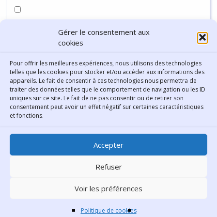
Enregistrer mon nom, mon e-mail et mon site dans le
Gérer le consentement aux
navigateur pour mon prochain commentaire.
cookies
Pour offrir les meilleures expériences, nous utilisons des technologies
telles que les cookies pour stocker et/ou accéder aux informations des
appareils. Le fait de consentir à ces technologies nous permettra de
traiter des données telles que le comportement de navigation ou les ID
uniques sur ce site. Le fait de ne pas consentir ou de retirer son
consentement peut avoir un effet négatif sur certaines caractéristiques
Contact
et fonctions.
Bibliothèque municipale de
Accepter
Lyon
30 Boulevard Vivier-Merle
Refuser
69431 Lyon Cedex 03
Voir les préférences
Téléphone
04 78 62 18 00
Contacter le comité éditorial
Politique de cookies