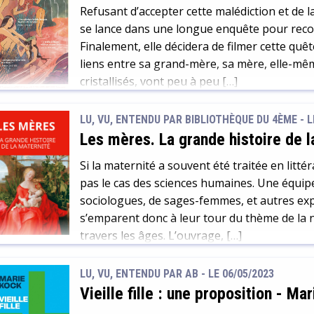
Refusant d’accepter cette malédiction et de la
se lance dans une longue enquête pour recon
Finalement, elle décidera de filmer cette quêt
liens entre sa grand-mère, sa mère, elle-même 
cristallisés, vont peu à peu […]
LU, VU, ENTENDU PAR BIBLIOTHÈQUE DU 4ÈME - L
Les mères. La grande histoire de l
Si la maternité a souvent été traitée en littér
pas le cas des sciences humaines. Une équipe
sociologues, de sages-femmes, et autres ex
s’emparent donc à leur tour du thème de la n
travers les âges. L’ouvrage, […]
LU, VU, ENTENDU PAR AB - LE 06/05/2023
Vieille fille : une proposition
-
Mar