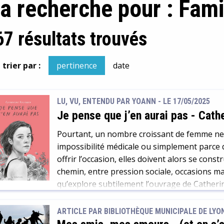
la recherche pour : Fami
67 résultats trouvés
trier par :
pertinence
date
LU, VU, ENTENDU PAR YOANN - LE 17/05/2025
Je pense que j’en aurai pas
-
Cathe
Pourtant, un nombre croissant de femme ne 
impossibilité médicale ou simplement parce q
offrir l’occasion, elles doivent alors se const
chemin, entre pression sociale, occasions m
qu’explore subtilement l’ouvrage de Catheri
[…]
ARTICLE PAR BIBLIOTHÈQUE MUNICIPALE DE LYO