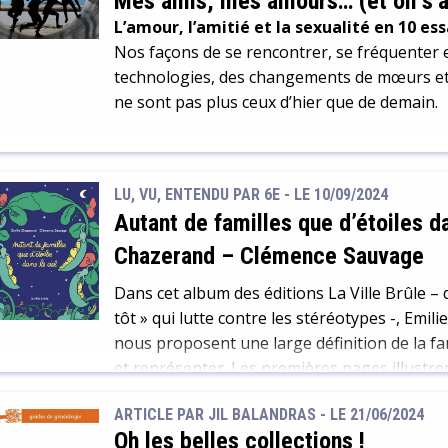
Mes amis, mes amours… (et on s’ar
L’amour, l’amitié et la sexualité en 10 es
Nos façons de se rencontrer, se fréquenter 
technologies, des changements de mœurs et 
ne sont pas plus ceux d’hier que de demain.
LU, VU, ENTENDU PAR 6E - LE 10/09/2024
Autant de familles que d’étoiles da
Chazerand – Clémence Sauvage
Dans cet album des éditions La Ville Brûle – d
tôt » qui lutte contre les stéréotypes -, Em
nous proposent une large définition de la fam
et représenter. Les premières pages illustre
d’une famille aimante […]
ARTICLE PAR JIL BALANDRAS -
LE 21/06/2024
Oh les belles collections !