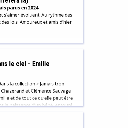
rêtera là)
sais parus en 2024
et s’aimer évoluent. Au rythme des
des lois. Amoureux et amis d’hier
ns le ciel
-
Emilie
ans la collection « Jamais trop
ilie Chazerand et Clémence Sauvage
ille et de tout ce qu’elle peut être
nt la naissance d’un bébé, entouré