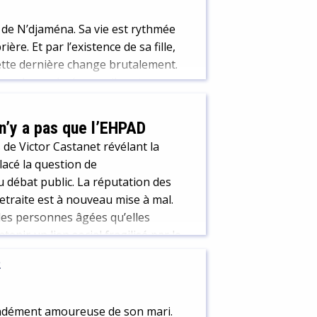
de N’djaména. Sa vie est rythmée
re. Et par l’existence de sa fille,
ette dernière change brutalement.
va plus au lycée car elle est
n’y a pas que l’EHPAD
de Victor Castanet révélant la
acé la question de
 débat public. La réputation des
retraite est à nouveau mise à mal.
es personnes âgées qu’elles
ir un lien social fragilisé par le
au placement en EHPAD. Nous vous
2
idants et sur des expériences
fondément amoureuse de son mari.