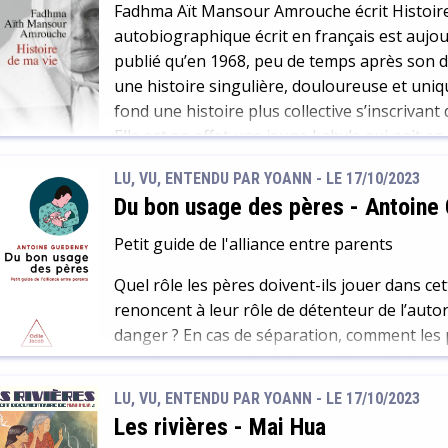
Fadhma Aït Mansour Amrouche écrit Histoire
autobiographique écrit en français est aujour
publié qu’en 1968, peu de temps après son dé
une histoire singulière, douloureuse et unique
fond une histoire plus collective s’inscrivant 
Elle est en effet une jeune kabyle qui nait en A
récit simple est le fait d’une grande dame, do
LU, VU, ENTENDU PAR YOANN - LE 17/10/2023
C’est l’histoire d’une identité, devenue multip
Du bon usage des pères
-
Antoine
l’histoire de la différence : de naissance, de re
l’exil. C’est enfin l’histoire d’une région…une 
Petit guide de l'alliance entre parents
Quel rôle les pères doivent-ils jouer dans cet
renoncent à leur rôle de détenteur de l’autori
danger ? En cas de séparation, comment les 
questionnement, le pédopsychiatre déplace u
besoins fondamentaux de l’enfant, il montre 
LU, VU, ENTENDU PAR YOANN - LE 17/10/2023
Les rivières
-
Mai Hua