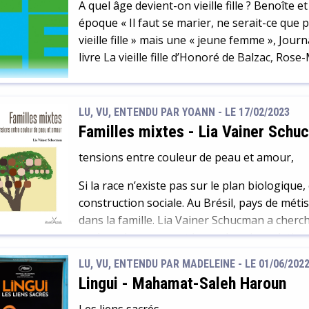
A quel âge devient-on vieille fille ? Benoîte e
époque « Il faut se marier, ne serait-ce que 
vieille fille » mais une « jeune femme », Jour
livre La vieille fille d’Honoré de Balzac, Rose
LU, VU, ENTENDU PAR YOANN - LE 17/02/2023
Familles mixtes
-
Lia Vainer Schu
tensions entre couleur de peau et amour,
Si la race n’existe pas sur le plan biologique,
construction sociale. Au Brésil, pays de métis
dans la famille. Lia Vainer Schucman a cherc
couleur de peau peut jouer dans les relations 
réalisés au […]
LU, VU, ENTENDU PAR MADELEINE - LE 01/06/202
Lingui
-
Mahamat-Saleh Haroun