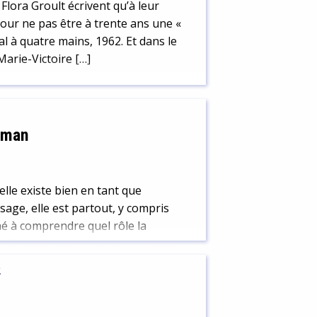
t Flora Groult écrivent qu’à leur
pour ne pas être à trente ans une «
nal à quatre mains, 1962. Et dans le
-Marie-Victoire […]
cman
 elle existe bien en tant que
sage, elle est partout, y compris
hé à comprendre quel rôle la
familiales. Les entretiens qu’elle a
2