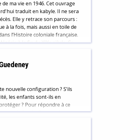
 de ma vie en 1946. Cet ouvrage
d'hui traduit en kabyle. Il ne sera
cès. Elle y retrace son parcours :
 à la fois, mais aussi en toile de
dans l’Histoire coloniale française.
lgérie à la fin du XIXe siècle. Ce
nt le courage force le respect.
le du fait des circonstances. C’est
 Guedeney
ligion, de pays. C’est l’histoire de
histoire kabyle.
te nouvelle configuration ? S’ils
té, les enfants sont-ils en
protéger ? Pour répondre à ce
n peu la focale. Partant des
que l’important n’est peut-être […]