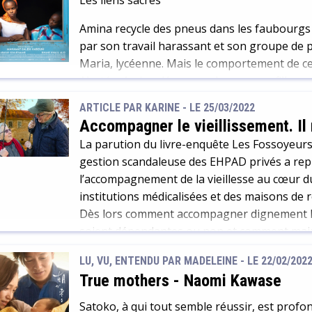
Les liens sacrés
Amina recycle des pneus dans les faubourgs 
par son travail harassant et son groupe de priè
Maria, lycéenne. Mais le comportement de c
Alertée, Amina découvre alors que sa fille ne 
tombée enceinte. […]
ARTICLE PAR KARINE -
LE 25/03/2022
Accompagner le vieillissement. Il 
La parution du livre-enquête Les Fossoyeurs 
gestion scandaleuse des EHPAD privés a repl
l’accompagnement de la vieillesse au cœur du
institutions médicalisées et des maisons de 
Dès lors comment accompagner dignement l
soient dépendantes ou non et comment mainten
vieillissement ? Il existe des alternatives 
LU, VU, ENTENDU PAR MADELEINE - LE 22/02/202
proposons un focus sur des témoignages d’a
True mothers
-
Naomi Kawase
singulières.
Satoko, à qui tout semble réussir, est pro