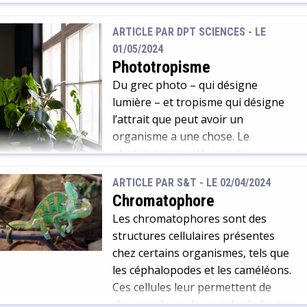
ARTICLE PAR DPT SCIENCES -
LE
01/05/2024
Phototropisme
Du grec photo – qui désigne
lumière – et tropisme qui désigne
l’attrait que peut avoir un
organisme a une chose. Le
phototropisme désigne le
phénomène au cours duquel une
ARTICLE PAR S&T -
LE 02/04/2024
plante ou un organisme va
Chromatophore
s’orienter vers une source de
Les chromatophores sont des
lumière. Lorsque la plante réagit
structures cellulaires présentes
aux rayons du soleil, on parle
chez certains organismes, tels que
d’héliotropisme. Le phototropisme
les céphalopodes et les caméléons.
est […]
Ces cellules leur permettent de
changer de couleur et de s'adapter