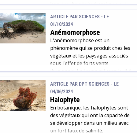
fonction. En général, un layon est
étroit et sert à faciliter le
ARTICLE PAR SCIENCES -
LE
déplacement et l'accès dans la
01/10/2024
forêt.
Anémomorphose
L'anémomorphose est un
phénomène qui se produit chez les
végétaux et les paysages associés
sous l'effet de forts vents
dominants. Le terme est construit à
partir du grec ancien anémos (qui
ARTICLE PAR DPT SCIENCES -
LE
signifie "vent") et morphos (qui
04/06/2024
signifie "forme").
Halophyte
En botanique, les halophytes sont
des végétaux qui ont la capacité de
se développer dans un milieu avec
un fort taux de salinité.