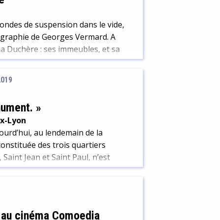
condes de suspension dans le vide,
tographie de Georges Vermard. A
 la Duchère : ses immeubles, et sa
2019
nument. »
ux-Lyon
ourd’hui, au lendemain de la
constituée des trois quartiers
Saint Jean et Saint Paul, n’est
nsalubres, aux rues sinueuses et
» au cinéma Comoedia