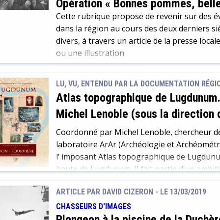
Opération « Bonnes pommes, belle
Cette rubrique propose de revenir sur des 
dans la région au cours des deux derniers si
divers, à travers un article de la presse loc
ou une illustration
LU, VU, ENTENDU PAR LA DOCUMENTATION RÉGION
Atlas topographique de Lugdunum.
Michel Lenoble (sous la direction 
Coordonné par Michel Lenoble, chercheur d
laboratoire ArAr (Archéologie et Archéométr
l’ imposant Atlas topographique de Lugdunum 
haute de Lugdunum. Il fait partie d’un ambit
cadre d’un programme collectif de recherche
ARTICLE PAR DAVID CIZERON -
LE 13/03/2019
multi-institutionnelle […]
CHASSEURS D'IMAGES
Plongeon à la piscine de la Duchèr