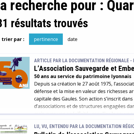
la recherche pour : Quar
31 résultats trouvés
trier par :
pertinence
date
ARTICLE PAR LA DOCUMENTATION RÉGIONALE -
L’Association Sauvegarde et Embe
50 ans au service du patrimoine lyonnais
Depuis sa création le 27 août 1975, l’associa
défense et la mise en valeur des richesses arc
capitale des Gaules. Son action s’inscrit dan
d’associations et de structures engagées da
mais avec une spécificité : concilier la sauve
l’embellissement de la ville pour les générat
LU, VU, ENTENDU PAR LA DOCUMENTATION RÉGION