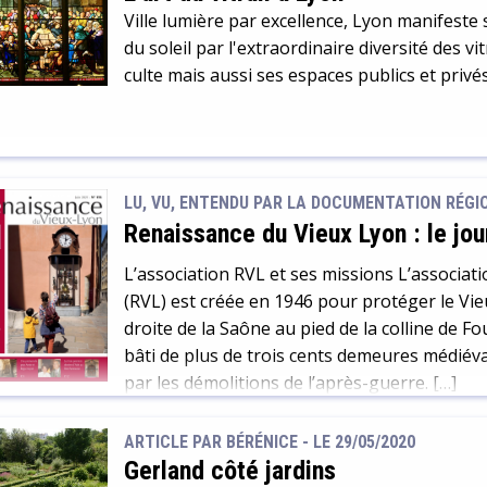
Ville lumière par excellence, Lyon manifes
ces croix de pierre les dresser. Les cimetière
du soleil par l'extraordinaire diversité des v
culte mais aussi ses espaces publics et privés
LU, VU, ENTENDU PAR LA DOCUMENTATION RÉGION
Renaissance du Vieux Lyon : le jou
L’association RVL et ses missions L’associa
(RVL) est créée en 1946 pour protéger le Vieu
droite de la Saône au pied de la colline de F
bâti de plus de trois cents demeures médiév
par les démolitions de l’après-guerre. […]
ARTICLE PAR BÉRÉNICE -
LE 29/05/2020
Gerland côté jardins