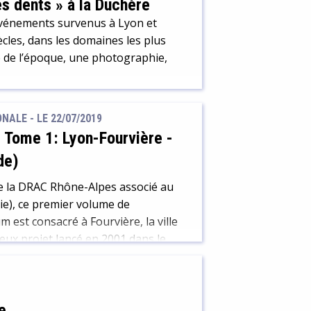
s dents » à la Duchère
événements survenus à Lyon et
ècles, dans les domaines les plus
ale de l’époque, une photographie,
ALE - LE 22/07/2019
 Tome 1: Lyon-Fourvière
-
de)
e la DRAC Rhône-Alpes associé au
ie), ce premier volume de
est consacré à Fourvière, la ville
ieux projet lancé en 2001 dans le
 (PCR), réalisé par une équipe
e