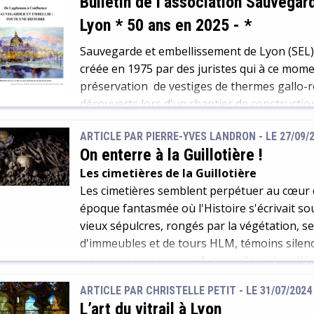
Bulletin de l’association Sauvega
Lyon * 50 ans en 2025
-
*
Sauvegarde et embellissement de Lyon (SEL) 
créée en 1975 par des juristes qui à ce momen
préservation de vestiges de thermes gallo-r
découverts lors d’un chantier de construction,
est installée depuis 2017 au sein de la […]
ARTICLE PAR PIERRE-YVES LANDRON -
LE 27/09/
On enterre à la Guillotière !
Les cimetières de la Guillotière
Les cimetières semblent perpétuer au cœur d
époque fantasmée où l'Histoire s'écrivait so
vieux sépulcres, rongés par la végétation, s
d'immeubles et de tours HLM, témoins silenc
exister encore un peu. Autour d'eux, les all
méandres d’une ville miniature abandonnée. 
ARTICLE PAR CHRISTELLE PETIT -
LE 31/07/2024
gagné par un sentiment d'abandon, comme si
L’art du vitrail à Lyon
de s'écouler. Pourtant ces tombeaux immémoria