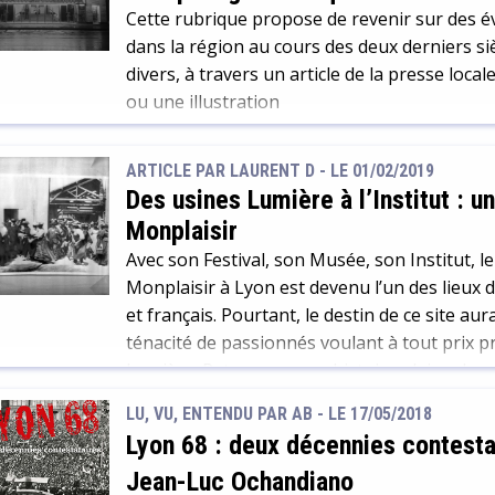
Cette rubrique propose de revenir sur des 
dans la région au cours des deux derniers si
divers, à travers un article de la presse loc
ou une illustration
ARTICLE PAR LAURENT D -
LE 01/02/2019
Des usines Lumière à l’Institut : un
Monplaisir
Avec son Festival, son Musée, son Institut, le
Monplaisir à Lyon est devenu l’un des lieux 
et français. Pourtant, le destin de ce site aur
ténacité de passionnés voulant à tout prix p
Lumière. Retour sur une histoire pleine de m
projets avortés et de créations heureuses.
LU, VU, ENTENDU PAR AB - LE 17/05/2018
Lyon 68 : deux décennies contesta
Jean-Luc Ochandiano