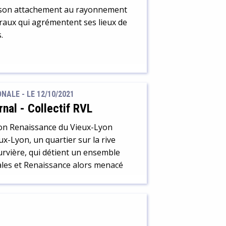
te son attachement au rayonnement
s ont nécessairement une histoire...
itraux qui agrémentent ses lieux de
.
ALE - LE 12/10/2021
rnal
-
Collectif RVL
tion Renaissance du Vieux-Lyon
x-Lyon, un quartier sur la rive
ourvière, qui détient un ensemble
ales et Renaissance alors menacé