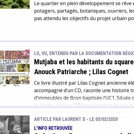
Le quartier en plein développement se rêve en 
potagers, partagés, botaniques, ouvriers, les
pas attendu les objectifs du projet urbain pou
LU, VU, ENTENDU PAR LA DOCUMENTATION RÉGION
Mutjaba et les habitants du squar
Anouck Patriarche ; Lilas Cognet
Ce livre illustré par Lilas Cognet ancienne él
accompagné d’un CD, raconte une histoire trè
d’immeubles de Bron baptisée l’UC1. Située da
la fin des années 1950 pour mettre fin aux bi
Unité de Construction numéro […]
ARTICLE PAR LAURENT D -
LE 03/02/2020
L’INFO RETROUVÉE