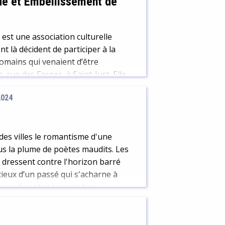
rde et Embellissement de
est une association culturelle
t là décident de participer à la
omains qui venaient d’être
 rue des Farges, à Saint-Just. Elle
2024
es villes le romantisme d'une
us la plume de poètes maudits. Les
e dressent contre l'horizon barré
ieux d’un passé qui s'acharne à
ées ombragées tracent les
Ici, le promeneur est peu à peu
 le temps en ces murs avait cessé
ux, il a bien fallu les creuser, et