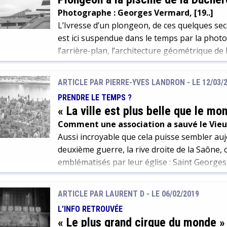
Photographe : Georges Vermard, [19..]
L’Ivresse d’un plongeon, de ces quelques se
est ici suspendue dans le temps par la pho
l’arrière-plan, l’architecture géométrique de
piscine.
ARTICLE PAR PIERRE-YVES LANDRON -
LE 12/03/
PRENDRE LE TEMPS ?
« La ville est plus belle que le mo
Comment une association a sauvé le Vie
Aussi incroyable que cela puisse sembler auj
deuxième guerre, la rive droite de la Saône, 
emblématisés par leur église : Saint Georges, 
alors qu’une zone d’habitats populaires et i
étroites où le soleil ne pénètre jamais.
ARTICLE PAR LAURENT D -
LE 06/02/2019
L’INFO RETROUVÉE
« Le plus grand cirque du monde 