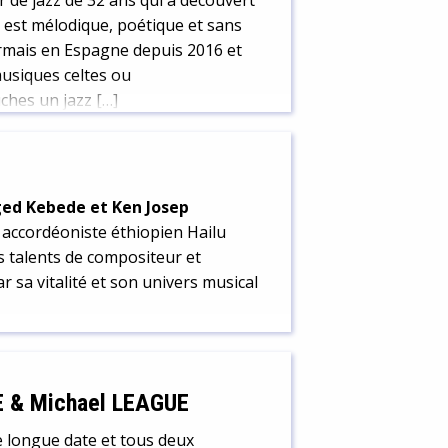
r de jazz de 32 ans qui a découvert
 est mélodique, poétique et sans
sormais en Espagne depuis 2016 et
usiques celtes ou
ches un jazz […]
eged Kebede et Ken Josep
et accordéoniste éthiopien Hailu
s talents de compositeur et
r sa vitalité et son univers musical
E & Michael LEAGUE
e longue date et tous deux