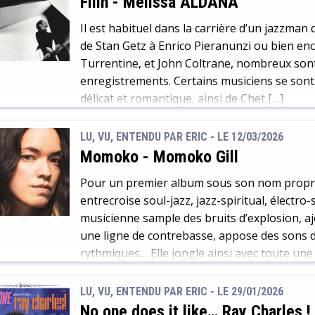
Filin
-
Melissa ALDANA
Il est habituel dans la carrière d’un jazzman 
de Stan Getz à Enrico Pieranunzi ou bien en
Turrentine, et John Coltrane, nombreux sont 
enregistrements. Certains musiciens se sont
délicat et romantique, ainsi de Chet […]
LU, VU, ENTENDU PAR ERIC - LE 12/03/2026
Momoko
-
Momoko Gill
Pour un premier album sous son nom propre,
entrecroise soul-jazz, jazz-spiritual, électro
musicienne sample des bruits d’explosion, aj
une ligne de contrebasse, appose des sons 
rythmiques… Elle jongle ainsi avec toute une
[…]
LU, VU, ENTENDU PAR ERIC - LE 29/01/2026
No one does it like… Ray Charles !