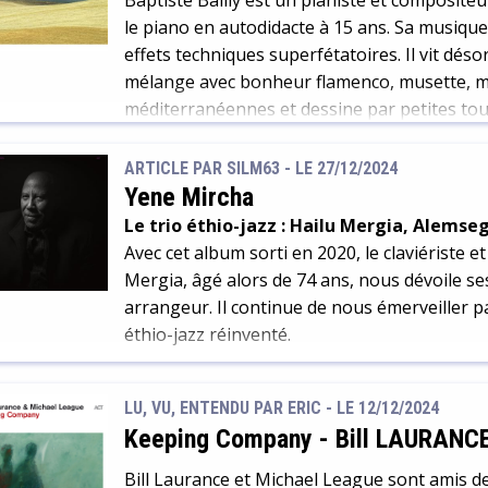
Baptiste Bailly est un pianiste et compositeu
le piano en autodidacte à 15 ans. Sa musique
effets techniques superfétatoires. Il vit dé
mélange avec bonheur flamenco, musette, m
méditerranéennes et dessine par petites tou
ARTICLE PAR SILM63 -
LE 27/12/2024
Yene Mircha
Le trio éthio-jazz : Hailu Mergia, Alems
Avec cet album sorti en 2020, le claviériste 
Mergia, âgé alors de 74 ans, nous dévoile se
arrangeur. Il continue de nous émerveiller pa
éthio-jazz réinventé.
LU, VU, ENTENDU PAR ERIC - LE 12/12/2024
Keeping Company
-
Bill LAURANC
Bill Laurance et Michael League sont amis d