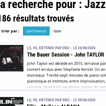
la recherche pour : Jazz
186 résultats trouvés
trier par :
pertinence
date
LU, VU, ENTENDU PAR ERIC - LE 26/06/2026
The Bauer Session
-
John TAYLOR
John Taylor est décédé en 2015, terrassé par
concert en duo avec Stephane Kericki. Un an 
morceaux. Trente-sept minutes de piano sol
pianistique et intimiste, entre improvisatio
reprises, dont trois variations autour du m
Kenny […]
LU, VU, ENTENDU PAR ERIC - LE 09/06/2026