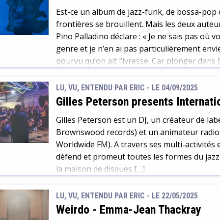
Est-ce un album de jazz-funk, de bossa-pop o
frontières se brouillent. Mais les deux aute
Pino Palladino déclare : « Je ne sais pas où v
genre et je n’en ai pas particulièrement envi
pourvu qu’on ait l’ivresse. Car plonger dans 
LU, VU, ENTENDU PAR ERIC - LE 04/09/2025
Gilles Peterson presents Internat
Gilles Peterson est un DJ, un créateur de label
Brownswood records) et un animateur radio 
Worldwide FM). A travers ses multi-activités 
défend et promeut toutes les formes du jazz. 
la maison de disques […]
LU, VU, ENTENDU PAR ERIC - LE 22/05/2025
Weirdo
-
Emma-Jean Thackray