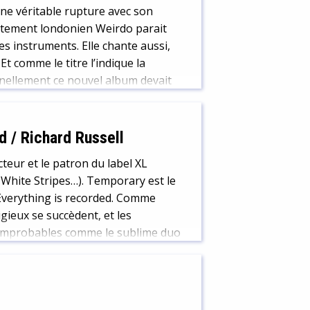
e véritable rupture avec son
rtement londonien Weirdo parait
es instruments. Elle chante aussi,
t comme le titre l’indique la
nellement ce nouvel album devait
d / Richard Russell
teur et le patron du label XL
 White Stripes…). Temporary est le
 Everything is recorded. Comme
gieux se succèdent, et les
 improbables comme le sublime duo