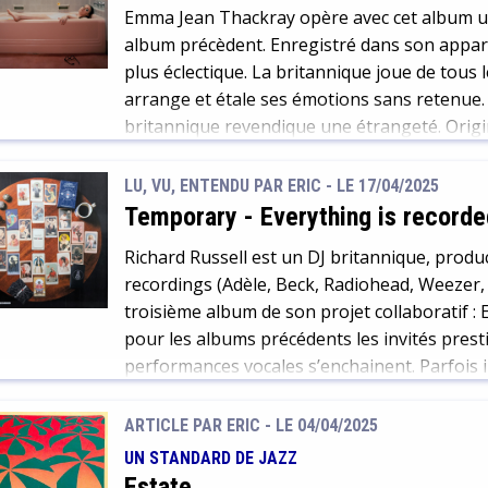
Emma Jean Thackray opère avec cet album un
album précèdent. Enregistré dans son appa
plus éclectique. La britannique joue de tous l
arrange et étale ses émotions sans retenue. E
britannique revendique une étrangeté. Origi
[…]
LU, VU, ENTENDU PAR ERIC - LE 17/04/2025
Temporary
-
Everything is recorde
Richard Russell est un DJ britannique, produc
recordings (Adèle, Beck, Radiohead, Weezer,
troisième album de son projet collaboratif :
pour les albums précédents les invités presti
performances vocales s’enchainent. Parfois
entre Bill […]
ARTICLE PAR ERIC -
LE 04/04/2025
UN STANDARD DE JAZZ
Estate…