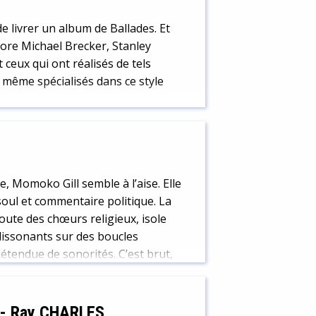
de livrer un album de Ballades. Et
core Michael Brecker, Stanley
ceux qui ont réalisés de tels
 même spécialisés dans ce style
 Momoko Gill semble à l’aise. Elle
-soul et commentaire politique. La
oute des chœurs religieux, isole
dissonants sur des boucles
 étendue de sonorités. C’est brut,
-
Ray CHARLES