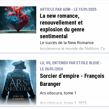
lyonnais qui a su populariser les
ARTICLE PAR ADM -
LE 15/01/2025
super-héros Marvel en France.
La new romance,
renouvellement et
explosion du genre
sentimental
Le succès de la New Romance
bouleverse le monde de l’édition. Ce
genre qui renouvelle le roman à
l’eau de rose de nos grand-mères
LU, VU, ENTENDU PAR ETOILE BLEUE -
connaît un succès fou autant sur
LE 26/01/2024
les réseaux sociaux que dans les
Sorcier d’empire
-
François
librairies. De quelle manière et
Baranger
pourquoi ce style littéraire connaît
un si grand engouement alors que
Ars obscura, tome 1
son ancêtre était tombé en
Ars obscura, tome 1. 1815.
désuétude, étiqueté comme
Napoléon a conquis une bonne