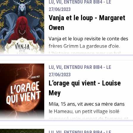
LU, VU, ENTENDU PAR BIB4 - LE
Pourtant Belinda, femme étrange
27/06/2023
et extralucide mit au monde 6 filles
Vanja et le loup
-
Margaret
chacune prénommée du nom d’une
fleur, Aster, Rosalind, Calla,
Owen
Daphné, Iris et Hazel. Leur père, un
Vanja et le loup revisite le conte des
homme insipide et terne, héritier
frères Grimm La gardeuse d’oie.
de […]
L’histoire commence avec un bal,
où se rend la princesse Gisèle. Le
LU, VU, ENTENDU PAR BIB4 - LE
lecteur se rend très rapidement
27/06/2023
compte qu’au lieu d’une douce
L’orage qui vient
-
Louise
princesse, il a affaire à une voleuse
de haute voltige, qui use d’un
Mey
charme pour se faire passer pour
Mila, 15 ans, vit avec sa mère dans
une […]
le Hameau, un petit village isolé
composé uniquement de femmes et
d’enfants. Depuis la Rétractation,
LU, VU, ENTENDU PAR BIB4 - LE