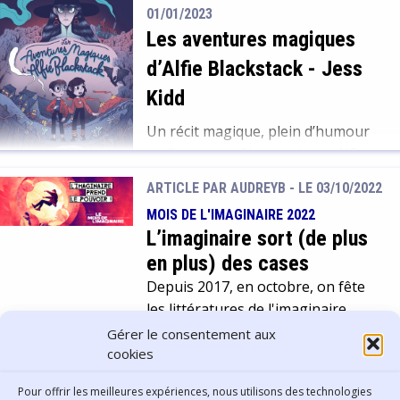
après la mystérieuse disparition de
01/01/2023
son grand frère, Quinton.
Les aventures magiques
Lorsqu’elle apprend que ce dernier
d’Alfie Blackstack
-
Jess
l’a nominé pour participer à un
mystérieux concours d’entrée au
Kidd
Bureau des Affaires Surnaturelles,
Un récit magique, plein d’humour
Amari se retrouve plongée au cœur
et d’aventure. Nous suivons Alfie
d’une organisation secrète […]
orphelin, solitaire et trouillard
ARTICLE PAR AUDREYB -
LE 03/10/2022
prendre confiance en lui et
MOIS DE L'IMAGINAIRE 2022
découvrir le monde de la magie
L’imaginaire sort (de plus
ainsi que pas mal de secret de
en plus) des cases
famille, en commençant par ses
Depuis 2017, en octobre, on fête
tantes Gertrude et Zita. Un vrai
les littératures de l'imaginaire,
coup de cœur qui se dévore avec
c'est-à-dire la science-fiction, la
plaisir ! Pour en savoir plus.
Gérer le consentement aux
fantasy, le fantastique et toutes
cookies
leurs nuances et sous-catégories.
Pour offrir les meilleures expériences, nous utilisons des technologies
Pendant un mois se déroule une