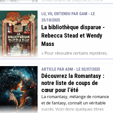
chaque protagoniste. De la […]
voyage en Enfers et souvenirs de la
vie universitaire, la lectrice plonge
LU, VU, ENTENDU PAR GAM - LE
dans la psychologie humaine avec
25/10/2025
toutes ces nuances, des plus claires
La bibliothèque disparue
-
ou plus sombres. Tout d’abord, un
Rebecca Stead et Wendy
des éléments les plus […]
Mass
« Pour résoudre certains mystères,
il faut parfois l’aide d’un fantôme…
Et d’un vieux chat. » Evan, onze ans
ARTICLE PAR ADM -
LE 02/07/2025
entrera bientôt au collège. Alors
Découvrez la Romantasy :
qu’il passe ses derniers jours à
notre liste de coups de
l’école, il découvre des livres de la
cœur pour l’été
bibliothèque de sa ville. Problème :
La romantasy, mélange de romance
sa ville n’a plus de bibliothèque
et de fantasy, connaît un véritable
depuis que cette dernière a brûlé
succès. Voici donc quelques titres
[…]