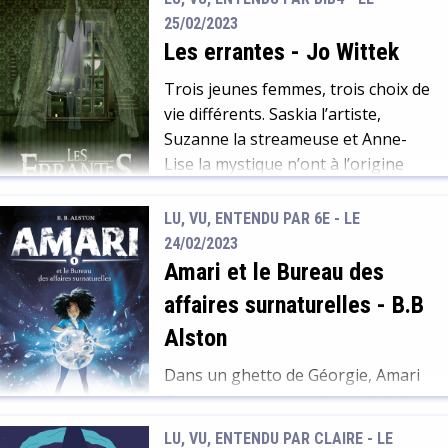
cette communauté vit dans
25/02/2023
l’harmonie et le partage, chacune
Les errantes
-
Jo Wittek
mettant au service de tous ses
dons et compétences. Mais pour
Trois jeunes femmes, trois choix de
préserver leur tranquillité, la
vie différents. Saskia l’artiste,
prudence est de mise, le hameau et
Suzanne la streameuse et Anne-
ses […]
Lise la mystique n’ont à l’origine
pour seul point commun que
d’habiter au dernier étage d’un
LU, VU, ENTENDU PAR 6E - LE
immeuble parisien.
24/02/2023
Indépendamment les unes des
Amari et le Bureau des
autres elles se retrouvent
affaires surnaturelles
-
B.B
soudainement assaillies par des
Alston
esprits, plus ou moins
bienveillants, qui perturbent leur
Dans un ghetto de Géorgie, Amari
quotidien et leur […]
Peters, une jeune noire américaine
de 13 ans, tente de se reconstruire
LU, VU, ENTENDU PAR CLAIRE - LE