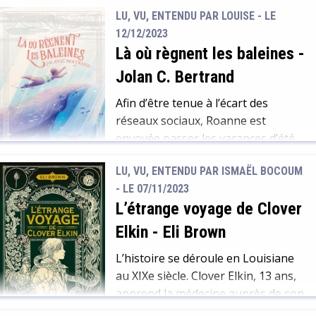
meurtriers sanguinaires ou
LU, VU, ENTENDU PAR LOUISE - LE
meurent subitement à leur contact.
12/12/2023
Avec toute une partie de la
Là où règnent les baleines
-
population qui n’est plus capable
d’assurer ses fonctions, la société
Jolan C. Bertrand
se retrouve obligée d’évoluer.
Afin d’être tenue à l’écart des
Après plusieurs décennies, rares
réseaux sociaux, Roanne est
sont celles qui se souviennent de
envoyée passer les vacances d’été
l’époque avant le […]
chez son oncle Kierzic. Le problème
LU, VU, ENTENDU PAR ISMAËL BOCOUM
? Roanne n’a jamais rencontré son
- LE 07/11/2023
oncle, et celui-ci vit sur un phare
L’étrange voyage de Clover
isolé en pleine mer sans électricité,
ni réseau. Les 2 mois d’été
Elkin
-
Eli Brown
s’annoncent forts longs quand on
L’histoire se déroule en Louisiane
ne peut parler à […]
au XIXe siècle. Clover Elkin, 13 ans,
apprend la médecine auprès de son
père. Elle mène une vie semi-