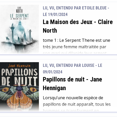
inférieur ?
partie de l'Europe grâce à la magie
LU, VU, ENTENDU PAR ETOILE BLEUE -
du sorcier Elégast :l'Art obscur.
LE 19/01/2024
Cette magie a des conséquences :
La Maison des Jeux
-
Claire
des bulles noires communiquant
North
avec un monde parallèle laissent
passer des "résurgions", des
tome 1 : Le Serpent Thene est une
monstres qui font de nombreuses
très jeune femme maltraitée par
victimes parmi la population.
son mari qui dilapide leur argent
Ludwig Arcerese, qui a perdu […]
dans les salles de jeu. Un jour à la
LU, VU, ENTENDU PAR LOUISE - LE
Maison des Jeux, un inconnu offre
09/01/2024
de lui apprendre à jouer. Elle se
Papillons de nuit
-
Jane
révèle douée. Il l'emmène alors
dans la partie secrète de la Maison,
Hennigan
la Haute […]
Lorsqu’une nouvelle espèce de
papillons de nuit apparaît, tous les
hommes se transforment en