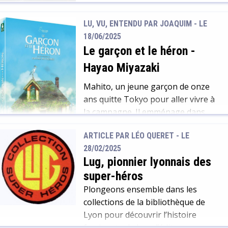
de romans et de mangas qui mêlent
ces deux thèmes.
LU, VU, ENTENDU PAR JOAQUIM - LE
18/06/2025
Le garçon et le héron
-
Hayao Miyazaki
Mahito, un jeune garçon de onze
ans quitte Tokyo pour aller vivre à
la campagne. Il emménage dans
une vieille demeure située sur un
ARTICLE PAR LÉO QUERET -
LE
vaste domaine. Là, il fait la
28/02/2025
rencontre d’un héron qui le guidera
Lug, pionnier lyonnais des
de découvertes en découvertes. Ce
super-héros
film a reçu de nombreuses critiques
très positives de la part des
Plongeons ensemble dans les
spectateurs et […]
collections de la bibliothèque de
Lyon pour découvrir l’histoire
fascinante de Lug, l’éditeur