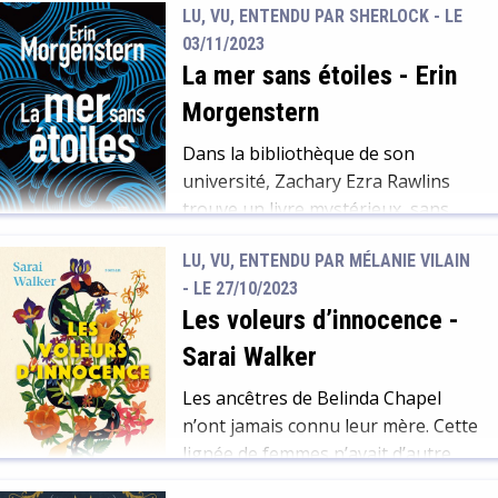
LU, VU, ENTENDU PAR SHERLOCK - LE
nomade, toujours sur les routes
03/11/2023
avec son père qui est médecin
La mer sans étoiles
-
Erin
ambulant. La jeune fille est
passionnée par les « curiosités »,
Morgenstern
des objets aux propriétés
Dans la bibliothèque de son
magiques qui sont avidement
université, Zachary Ezra Rawlins
recherchés par de nombreuses […]
trouve un livre mystérieux, sans
titre ni auteur, sans code barre et
LU, VU, ENTENDU PAR MÉLANIE VILAIN
non répertorié dans la
- LE 27/10/2023
bibliothèque. A la lecture des
Les voleurs d’innocence
-
premières pages, il découvre
qu’une scène de son enfance y est
Sarai Walker
décrite. Précisément, comme dans
Les ancêtres de Belinda Chapel
ses souvenirs. Or, c’est un souvenir
n’ont jamais connu leur mère. Cette
intime, que seul Zachary […]
lignée de femmes n’avait d’autre
destin que la mort en couche.