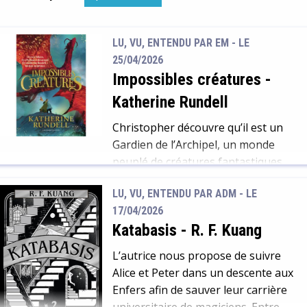
LU, VU, ENTENDU PAR EM - LE
25/04/2026
Impossibles créatures
-
Katherine Rundell
Christopher découvre qu’il est un
Gardien de l’Archipel, un monde
peuplé de créatures fantastiques
qui vivent grâce à la glamourie (la
LU, VU, ENTENDU PAR ADM - LE
magie). Epaulée par tout un
17/04/2026
bestiaire mythique, l’autrice,
Katabasis
-
R. F. Kuang
magicienne de la littérature
jeunesse, vous transporte dans
L’autrice nous propose de suivre
cette aventure traversée par
Alice et Peter dans un descente aux
l’amitié, la protection de la nature,
Enfers afin de sauver leur carrière
l’humanité et l’ambivalence de
universitaire de magiciens. Entre