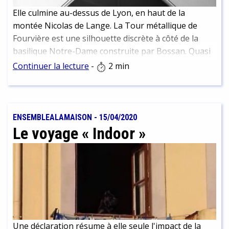
Elle culmine au-dessus de Lyon, en haut de la
montée Nicolas de Lange. La Tour métallique de
Fourvière est une silhouette discrète à côté de la
basilique Notre-Dame construite par Bossan. Quasi
contemporains, les deux monuments témoignent de
Continuer la lecture
-
2 min
la variété et de la vitalité de l’architecture du XIXe.
ENSEMBLEALAMAISON
-
15/04/2020
Le voyage « Indoor »
Une déclaration résume à elle seule l'impact de la