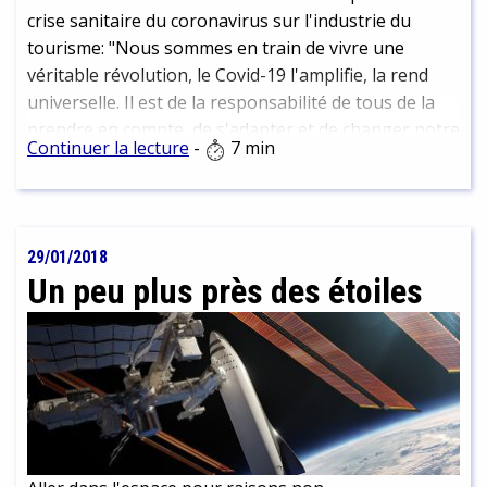
crise sanitaire du coronavirus sur l'industrie du
tourisme: "Nous sommes en train de vivre une
véritable révolution, le Covid-19 l'amplifie, la rend
universelle. Il est de la responsabilité de tous de la
prendre en compte, de s'adapter et de changer notre
Continuer la lecture
-
7 min
modèle." Christian Delom, secrétaire général de A
World For Travel
29/01/2018
Un peu plus près des étoiles