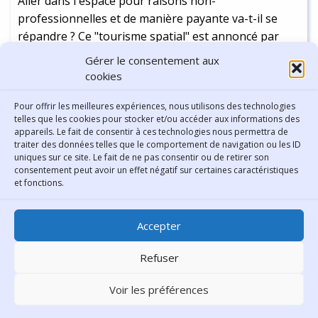
Aller dans l'espace pour raisons non-
professionnelles et de manière payante va-t-il se
répandre ? Ce "tourisme spatial" est annoncé par
plusieurs compagnies pour l'année 2018. Rêvons un
Gérer le consentement aux
peu...
cookies
Continuer la lecture
-
5 min
Pour offrir les meilleures expériences, nous utilisons des technologies
telles que les cookies pour stocker et/ou accéder aux informations des
appareils. Le fait de consentir à ces technologies nous permettra de
traiter des données telles que le comportement de navigation ou les ID
uniques sur ce site. Le fait de ne pas consentir ou de retirer son
consentement peut avoir un effet négatif sur certaines caractéristiques
Contact
et fonctions.
Bibliothèque municipale de
Accepter
Lyon
30 Boulevard Vivier-Merle
Refuser
69431 Lyon Cedex 03
Voir les préférences
Téléphone
04 78 62 18 00